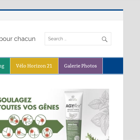
o pour chacun
ng
Vélo Horizon 21
Galerie Photos