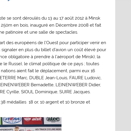
te se sont déroulés du 13 au 17 août 2012 à Minsk
e 250m en bois, inauguré en Décembre 2008 et fait
e patinoire et une salle de spectacles.
rt des européens de l’Ouest pour participer venir en
 signaler en plus du billet d’avion un coût élevé pour
ance obligatoire à prendre à l’aéroport de Minsk), la
le Russe), le climat politique de ce pays ; toutes
nations aient fait le déplacement, parmi eux 16
LETERRE Marc, DUBLE Jean-Louis, FAURE Ludovic,
LEINENWEBER Bernadette, LEINENWEBER Didier,
E Cyrille, SIOUL Dominique, SUIRE Jacques.
38 médailles  18 or, 10 argent et 10 bronze et