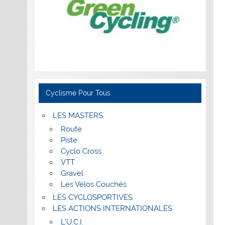
Cyclisme Pour Tous
LES MASTERS
Route
Piste
Cyclo Cross
VTT
Gravel
Les Vélos Couchés
LES CYCLOSPORTIVES
LES ACTIONS INTERNATIONALES
L’U.C.I.