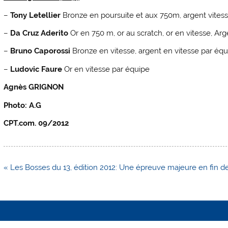
–
Tony Letellier
Bronze en poursuite et aux 750m, argent vites
–
Da Cruz Aderito
Or en 750 m, or au scratch, or en vitesse, Ar
–
Bruno Caporossi
Bronze en vitesse, argent en vitesse par équ
–
Ludovic Faure
Or en vitesse par équipe
Agnès GRIGNON
Photo: A.G
CPT.com. 09/2012
Navigation
« Les Bosses du 13, édition 2012: Une épreuve majeure en fin de
de
l’article