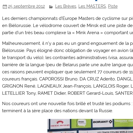
25 septembre 2012
Les Brèves
,
Les MASTERS
,
Piste
Les derniers championnats d’Europe Masters de cyclisme sur pis
en Biélorussie. Le vélodrome couvert de Minsk est une piste d
partie d’un très beau complexe la « Mink Arena » comportant un
Malheureusement, il n’y a pas eu un grand engouement de la pa
Biélorussie. Pays éloigné donc obligation de voyager en avion (à
le transport du vélo), les contraintes administratives (visa, assur
barrière de la langue (peu de Belarus parle une autre langue que 
ces raisons peuvent expliquer que seulement 77 coureurs de 11 
coureurs français. CAPOROSSI Bruno, DA CRUZ Aderito, DANG
GRIGNON René, LAGNEAUX Jean-François, LANGLOIS Roger, 
LETELLIER Tony, RAMET Didier, ROBERT Gerard-Louis, SANTERR
Nos coureurs ont une nouvelle fois brillé et trusté les podiums : 
terminent à la 1ère place des nations devant la Russie.