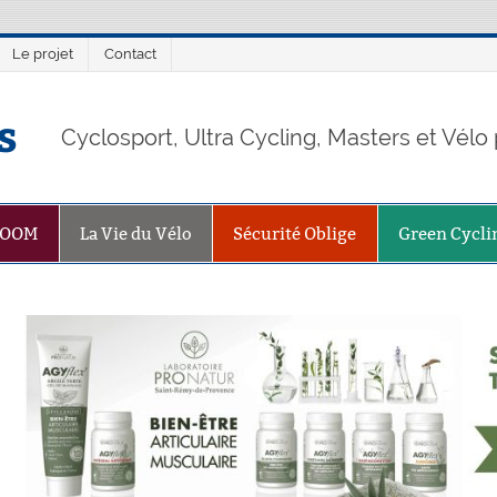
Le projet
Contact
s
Cyclosport, Ultra Cycling, Masters et Vél
ZOOM
La Vie du Vélo
Sécurité Oblige
Green Cycli