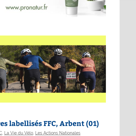
res labellisés FFC, Arbent (01)
.C
,
La Vie du Vélo
,
Les Actions Nationales