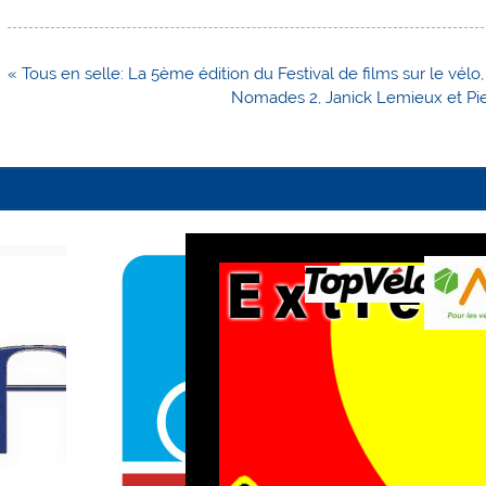
Navigation
« Tous en selle: La 5ème édition du Festival de films sur le vél
de
Nomades 2, Janick Lemieux et Pie
l’article