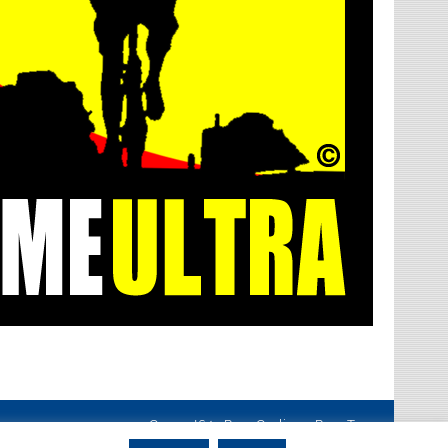
Creanet64
- Pour Cyclisme Pour Tous