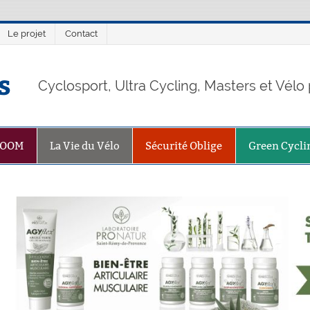
Le projet
Contact
s
Cyclosport, Ultra Cycling, Masters et Vél
ZOOM
La Vie du Vélo
Sécurité Oblige
Green Cycli