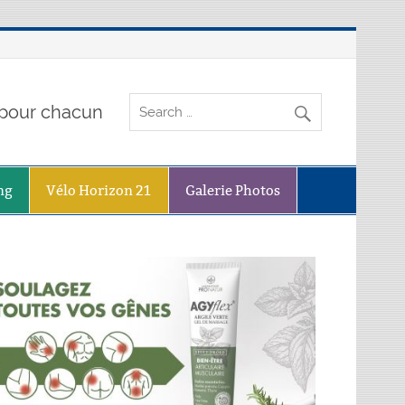
o pour chacun
ng
Vélo Horizon 21
Galerie Photos