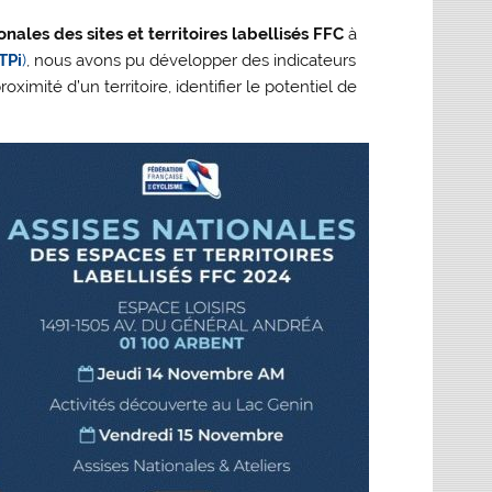
onales des sites et territoires labellisés FFC
à
TPi
)
, nous avons pu développer des indicateurs
oximité d’un territoire, identifier le potentiel de