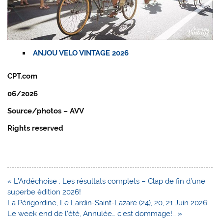
ANJOU VELO VINTAGE 2026
CPT.com
06/2026
Source/photos – AVV
Rights reserved
Navigation
« L’Ardéchoise : Les résultats complets – Clap de fin d’une
de
superbe édition 2026!
l’article
La Périgordine, Le Lardin-Saint-Lazare (24), 20, 21 Juin 2026:
Le week end de l’été, Annulée… c’est dommage!… »